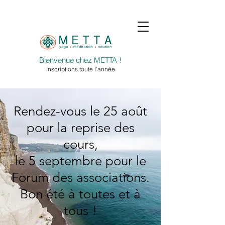
Bienvenue chez METTA !
Inscriptions toute l'année
Rendez-vous le 25 août
pour la reprise des
cours,
le 5 septembre pour le
Forum des associations.
Bon été à toutes et à
tous !