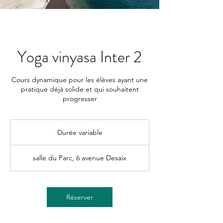
Yoga vinyasa Inter 2
Cours dynamique pour les élèves ayant une
pratique déjà solide et qui souhaitent
progresser
Durée variable
D
u
r
salle du Parc, 6 avenue Desaix
é
e
v
a
Réserver
r
i
a