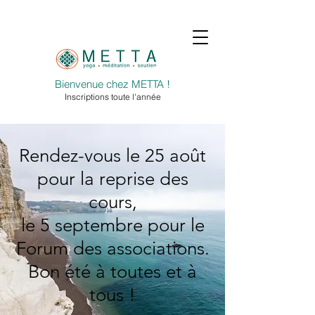
Bienvenue chez METTA !
Inscriptions toute l'année
Rendez-vous le 25 août
pour la reprise des
cours,
le 5 septembre pour le
Forum des associations.
Bon été à toutes et à
tous !