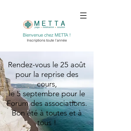
Bienvenue chez METTA !
Inscriptions toute l'année
Rendez-vous le 25 août
pour la reprise des
cours,
le 5 septembre pour le
Forum des associations.
Bon été à toutes et à
tous !