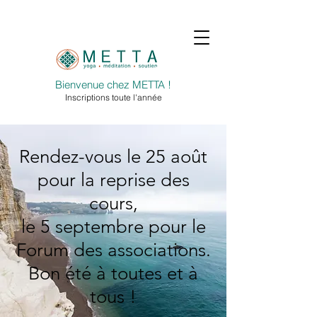
Bienvenue chez METTA !
Inscriptions toute l'année
Rendez-vous le 25 août
pour la reprise des
cours,
le 5 septembre pour le
Forum des associations.
Bon été à toutes et à
tous !