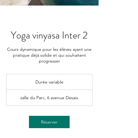
Yoga vinyasa Inter 2
Cours dynamique pour les élèves ayant une
pratique déjà solide et qui souhaitent
progresser
Durée variable
D
u
r
salle du Parc, 6 avenue Desaix
é
e
v
a
Réserver
r
i
a