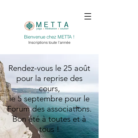
Bienvenue chez METTA !
Inscriptions toute l'année
Rendez-vous le 25 août
pour la reprise des
cours,
le 5 septembre pour le
Forum des associations.
Bon été à toutes et à
tous !